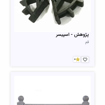
پژوهش - اسپیسر
قم
0