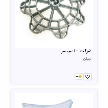
شرکت - اسپیسر
تهران
0