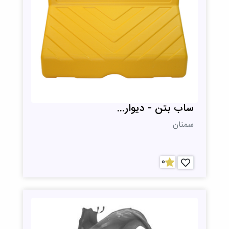
ساب بتن - دیوار...
سمنان
0