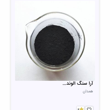
آرا سنگ الوند...
همدان
0