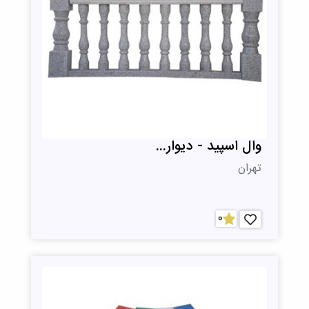
وال اسپید - دیوار...
تهران
0