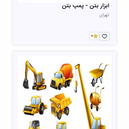
ابزار بتن - پمپ بتن
تهران
0