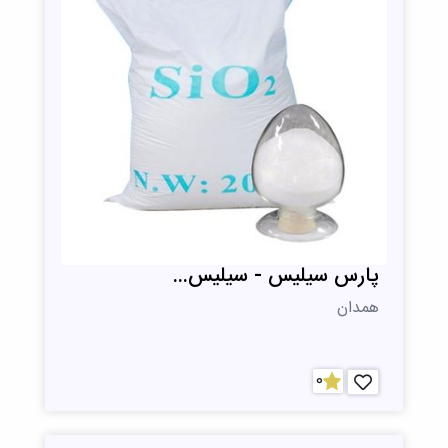
پارس سیلیس - سیلیس...
همدان
0