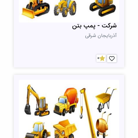
شرکت - پمپ بتن
آذربایجان شرقی
0