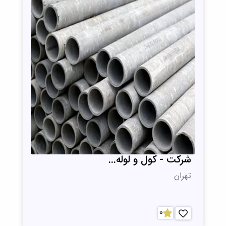
شرکت - کول و لوله...
تهران
0