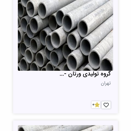
گروه تولیدی ورتان -...
تهران
0