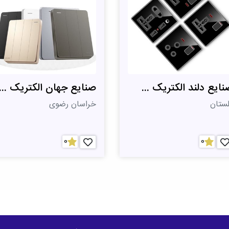
نایع دلند الکتریک ...
صنایع جهان الکتریک ...
لستان
خراسان رضوی
0
0