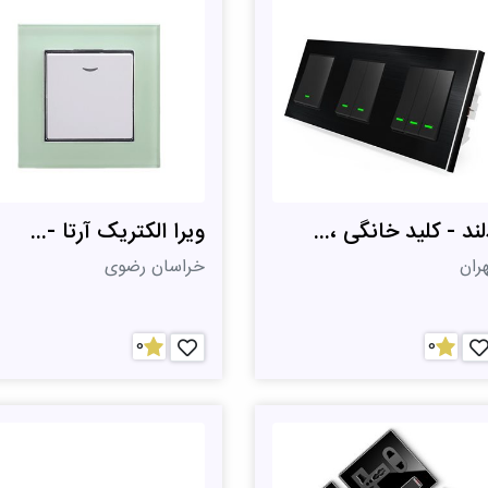
لند - کلید خانگی ،...
ویرا الکتریک آرتا -...
ران
خراسان رضوی
0
0