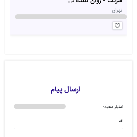
شرکت - روان کننده ،...
ب
تهران
ت
ارسال پیام
امتیاز دهید:
نام: