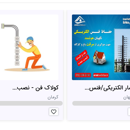
ر الکتریکی/فنس...
کولاک فن - نصب...
ان
کرمان