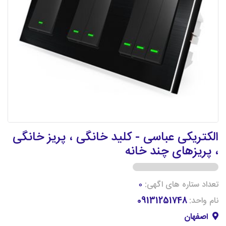
الکتریکی عباسی - کلید خانگی ، پریز خانگی
، پریزهای چند خانه
تعداد ستاره های اگهی:
0
نام واحد:
09131251748
اصفهان