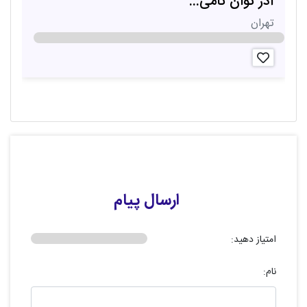
آدر توان نامی...
ن
تهران
ت
ارسال پیام
امتیاز دهید:
نام: