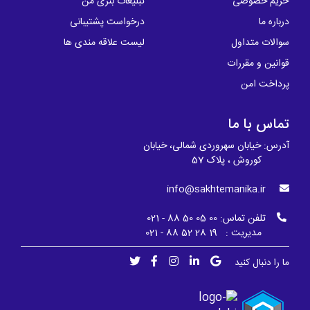
حریم خصوصی
تبلیغات بنری من
درباره ما
درخواست پشتیبانی
سوالات متداول
لیست علاقه مندی ها
قوانین و مقررات
پرداخت امن
تماس با ما
آدرس: خیابان سهروردی شمالی، خیابان
کوروش ، پلاک 57
info@sakhtemanika.ir
تلفن تماس:
00 05 50 88 - 021
مدیریت : 19 28 52 88 - 021
ما را دنبال کنید