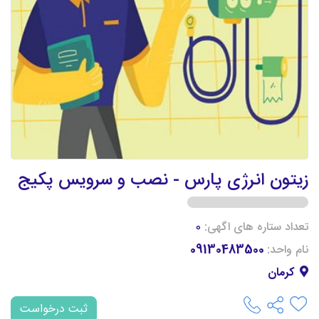
زیتون انرژی پارس - نصب و سرویس پکیج
تعداد ستاره های اگهی:
0
نام واحد:
09130483500
کرمان
ثبت درخواست