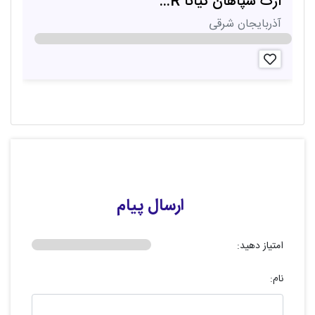
ارک سپاهان کیانا R...
ل
آذربایجان شرقی
ک
ارسال پیام
امتیاز دهید:
نام: