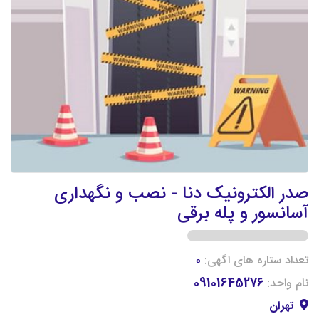
صدر الکترونیک دنا - نصب و نگهداری
آسانسور و پله برقی
تعداد ستاره های اگهی:
0
نام واحد:
09101645276
تهران