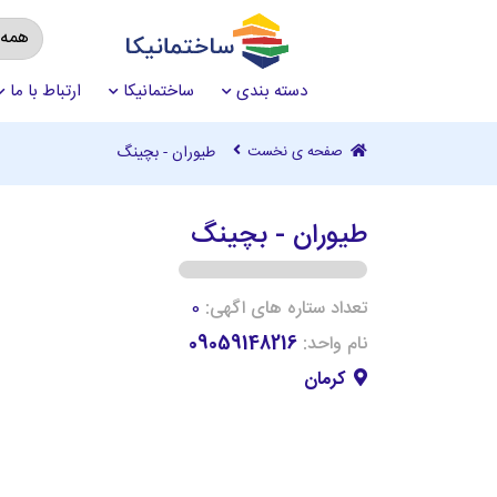
دسته بندی
ساختمانیکا
ارتباط با ما
صفحه ی نخست
طیوران - بچینگ
طیوران - بچینگ
تعداد ستاره های اگهی:
0
نام واحد:
09059148216
کرمان