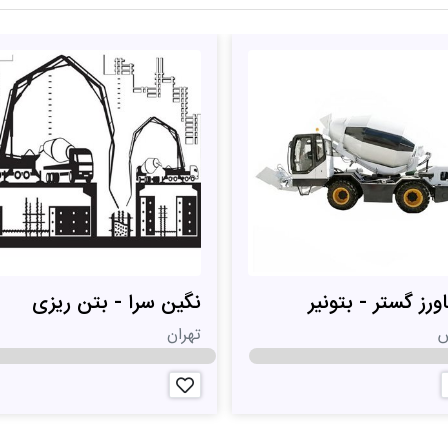
رز گستر - بتونیر
نگین سرا - بتن ریزی
س
تهران