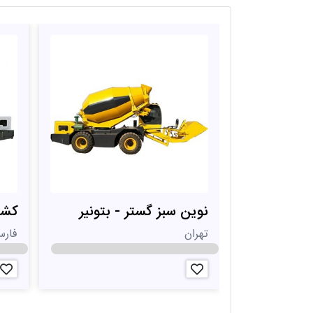
نوین سبز گستر - بتونیر
کشاو
تهران
فار