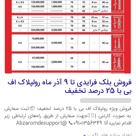
فروش بلک فرایدی تا 9 آذر ماه رولپلاک اف
بی با 25 درصد تخفیف
فروش ویژه رولپلاک اف بی با 25 درصد تخفیف 📦ثبت سفارش
به صورت کارتنی |👇🏻جهت سفارش از طریق راه‌های ارتباطی زیر
اقدام نمایید🛒 09101356349📞 @Abzaromdesupport
تعداد ستاره های اگهی:
0