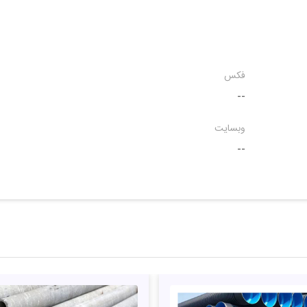
فکس
--
وبسایت
--