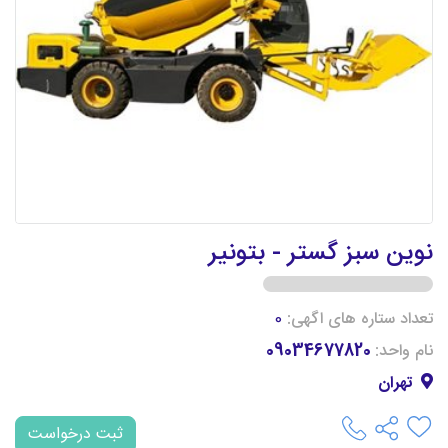
نوین سبز گستر - بتونیر
تعداد ستاره های اگهی:
0
نام واحد:
09034677820
تهران
ثبت درخواست