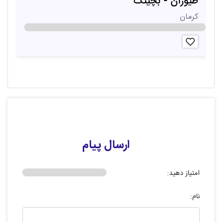
طیوران - بچینگ
ص
کرمان
آ
ارسال پیام
امتیاز دهید:
نام: