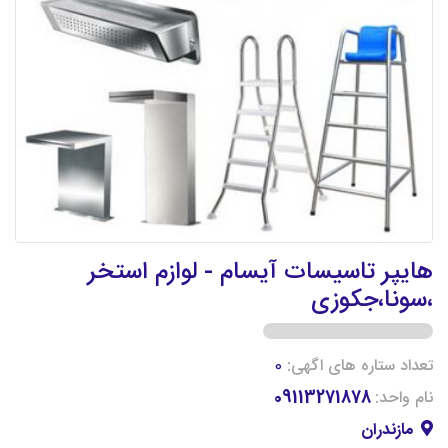
هایپر تاسیسات آیسام - لوازم استخر
،سونا،جکوزی
تعداد ستاره های اگهی:
0
نام واحد:
09113271878
مازندران