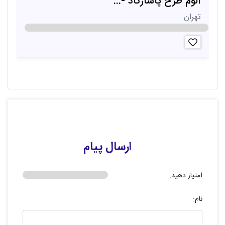
آلوم طرح پاسارگاد -...
آ
تهران
ت
ارسال پیام
امتیاز دهید:
نام: