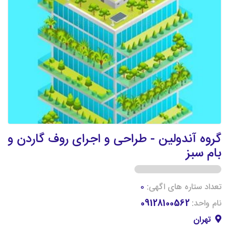
گروه آندولین - طراحی و اجرای روف گاردن و
بام سبز
تعداد ستاره های اگهی:
0
نام واحد:
09128100562
تهران