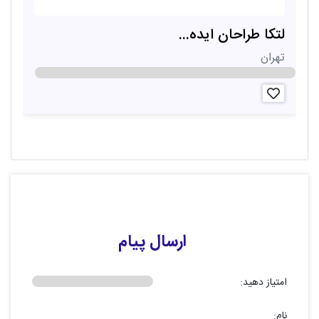
لتکا طراحان ایده...
خ
تهران
ا
ارسال پیام
امتیاز دهید:
نام: