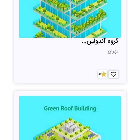
گروه آندولین...
تهران
0