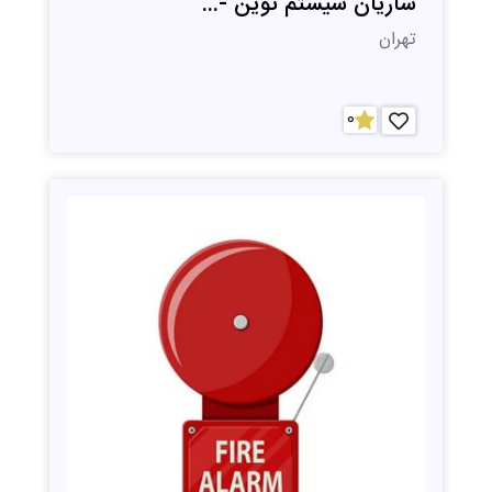
ساریان سیستم نوین -...
تهران
0