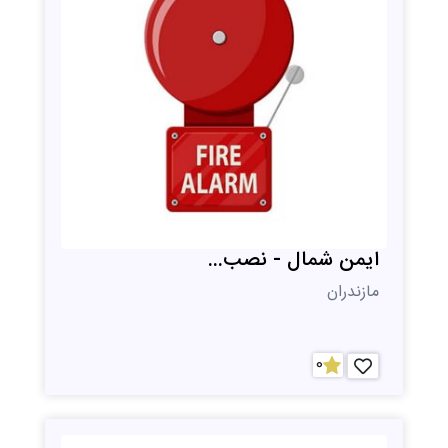
ایمن شمال - نصب...
مازندران
0