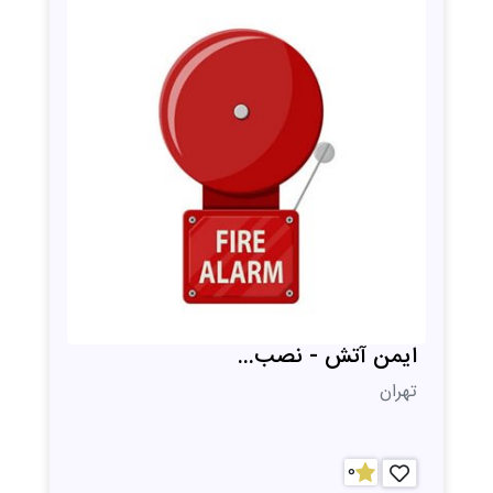
ایمن آتش - نصب...
تهران
0