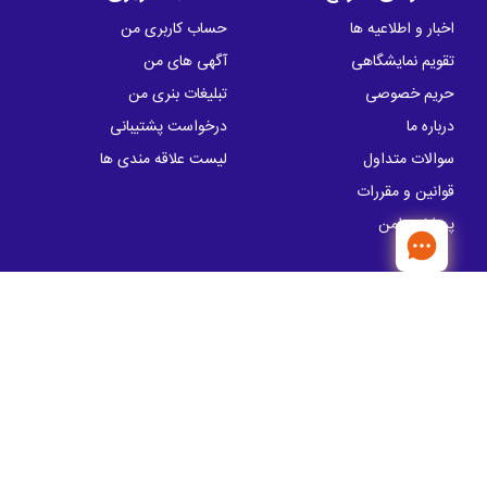
اخبار و اطلاعیه ها
حساب کاربری من
تقویم نمایشگاهی
آگهی های من
حریم خصوصی
تبلیغات بنری من
درباره ما
درخواست پشتیبانی
سوالات متداول
لیست علاقه مندی ها
قوانین و مقررات
پرداخت امن
تماس با ما
آدرس: خیابان سهروردی شمالی، خیابان
کوروش ، پلاک 57
info@sakhtemanika.ir
تلفن تماس:
00 05 50 88 - 021
مدیریت : 19 28 52 88 - 021