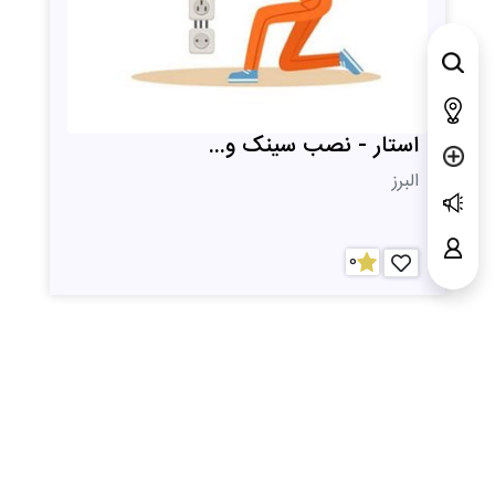
استار - نصب سینک و...
البرز
0