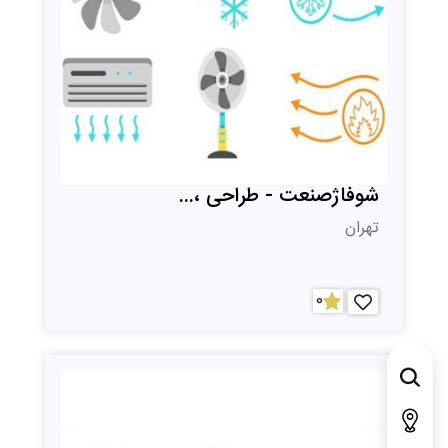
شوفاژصنعت - طراحی ،...
تهران
0