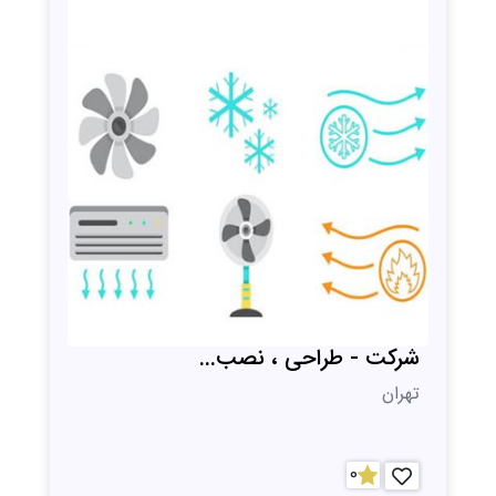
شرکت - طراحی ، نصب...
تهران
0