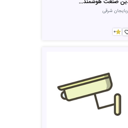
ین صنعت هوشمند...
ربایجان شرقی
0