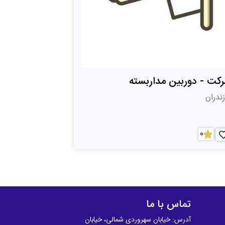
کت - دوربین مداربسته
زندران
0
تماس با ما
آدرس: خیابان سهروردی شمالی، خیابان