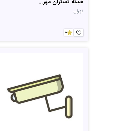
شبکه گستران مهر...
تهران
0