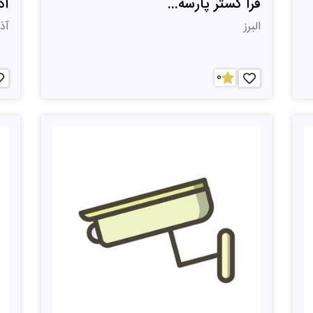
فرا گستر پارسه...
آذ
البرز
آذ
0