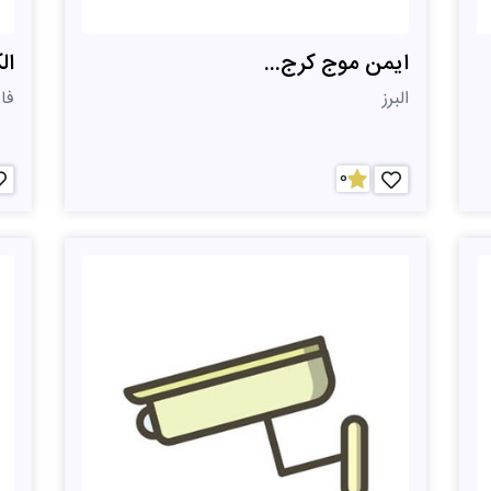
ایمن موج کرج...
ال
البرز
فا
0