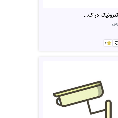
کترونیک دراک...
رس
0