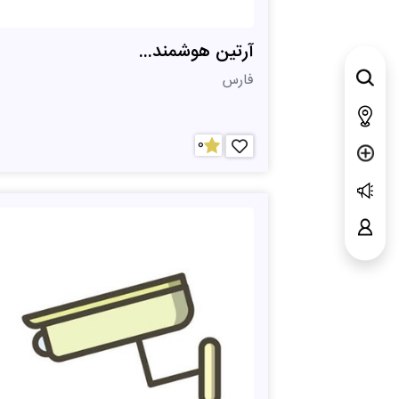
آرتین هوشمند...
فارس
0