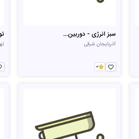
سبز انرژی - دوربین...
تو
آذربایجان شرقی
ته
0