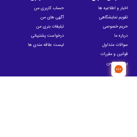
اخبار و اطلاعیه ها
حساب کاربری من
تقویم نمایشگاهی
آگهی های من
حریم خصوصی
تبلیغات بنری من
درباره ما
درخواست پشتیبانی
سوالات متداول
لیست علاقه مندی ها
قوانین و مقررات
پرداخت امن
تماس با ما
آدرس: خیابان سهروردی شمالی، خیابان
کوروش ، پلاک 57
info@sakhtemanika.ir
تلفن تماس:
00 05 50 88 - 021
مدیریت : 19 28 52 88 - 021