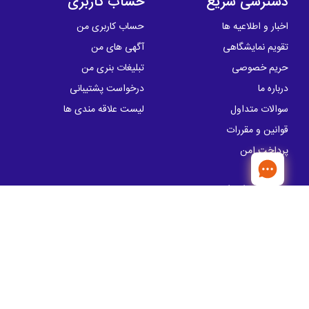
دسترسی سریع
حساب کاربری
اخبار و اطلاعیه ها
حساب کاربری من
تقویم نمایشگاهی
آگهی های من
حریم خصوصی
تبلیغات بنری من
درباره ما
درخواست پشتیبانی
سوالات متداول
لیست علاقه مندی ها
قوانین و مقررات
پرداخت امن
تماس با ما
آدرس: خیابان سهروردی شمالی، خیابان
کوروش ، پلاک 57
info@sakhtemanika.ir
تلفن تماس:
00 05 50 88 - 021
مدیریت : 19 28 52 88 - 021