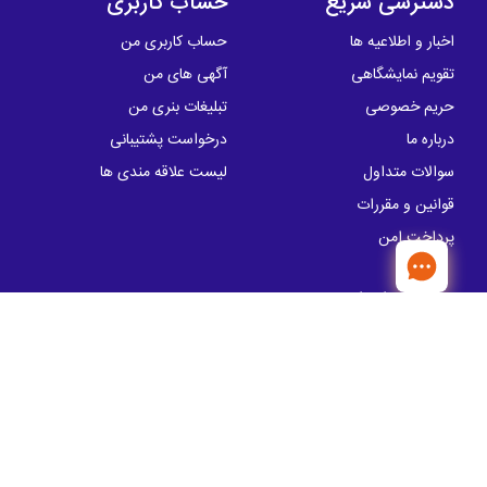
دسترسی سریع
حساب کاربری
اخبار و اطلاعیه ها
حساب کاربری من
تقویم نمایشگاهی
آگهی های من
حریم خصوصی
تبلیغات بنری من
درباره ما
درخواست پشتیبانی
سوالات متداول
لیست علاقه مندی ها
قوانین و مقررات
پرداخت امن
تماس با ما
آدرس: خیابان سهروردی شمالی، خیابان
کوروش ، پلاک 57
info@sakhtemanika.ir
تلفن تماس:
00 05 50 88 - 021
مدیریت : 19 28 52 88 - 021