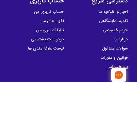
دسترسی سریع
حساب کاربری
اخبار و اطلاعیه ها
حساب کاربری من
تقویم نمایشگاهی
آگهی های من
حریم خصوصی
تبلیغات بنری من
درباره ما
درخواست پشتیبانی
سوالات متداول
لیست علاقه مندی ها
قوانین و مقررات
پرداخت امن
تماس با ما
آدرس: خیابان سهروردی شمالی، خیابان
کوروش ، پلاک 57
info@sakhtemanika.ir
تلفن تماس:
00 05 50 88 - 021
مدیریت : 19 28 52 88 - 021