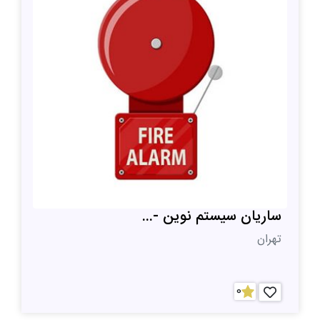
ساریان سیستم نوین -...
تهران
0