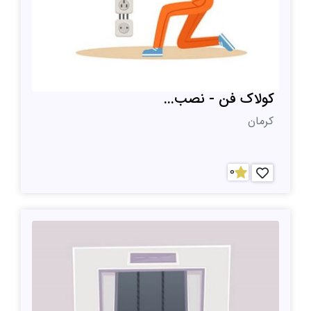
کولاک فن - نصب...
کرمان
0