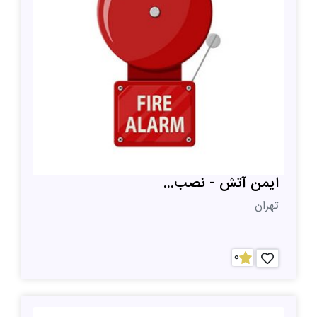
ایمن آتش - نصب...
تهران
0