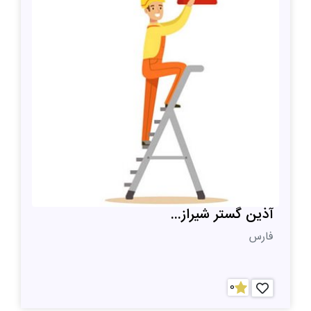
آذین گستر شیراز...
فارس
0