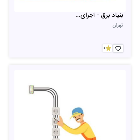
بنیاد برق - اجرای...
تهران
0