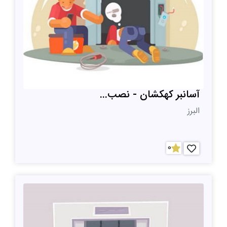
آسانبر کهکشان - نصب...
البرز
0