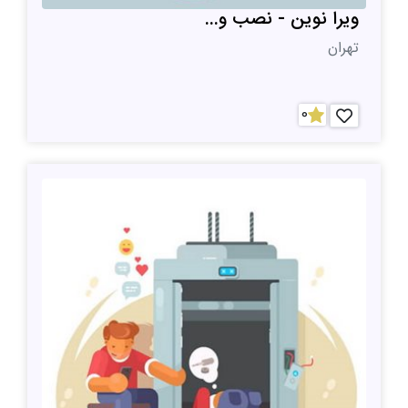
ویرا نوین - نصب و...
تهران
0