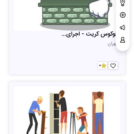
فوکوس کریت - اجرای...
تهران
0