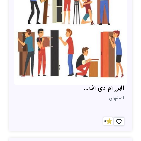
البرز ام دی اف...
اصفهان
0