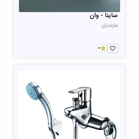
ساینا - وان
مازندران
0