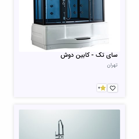
سای تک - کابین دوش
تهران
0