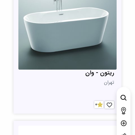
ریتون - وان
تهران
0