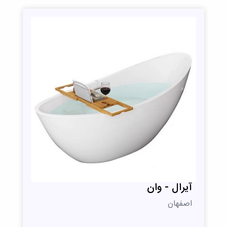
آیرال - وان
اصفهان