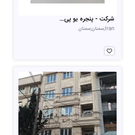
شرکت - پنجره یو پی...
Iran;سمنان;سمنان