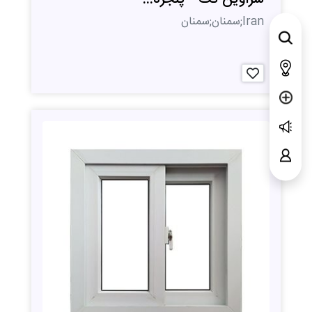
Iran;سمنان;سمنان