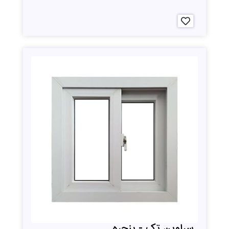
سراوین تک - پنجره...