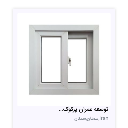
توسعه عمران پرکوک...
Iran;سمنان;سمنان