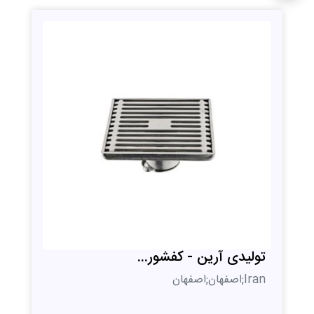
تولیدی آرین - کفشور...
Iran;اصفهان;اصفهان