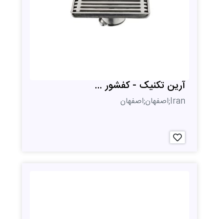
آرین تکنیک - کفشور ...
Iran;اصفهان;اصفهان