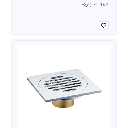
Iran;اصفهان;0