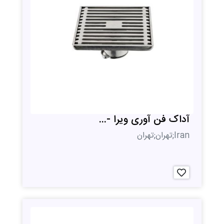
آداک فن آوری ویرا -...
Iran;تهران;تهران