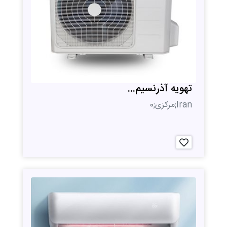
تهویه آذرنسیم...
Iran;مرکزی;0