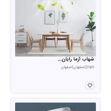
شهاب آزما رایان...
Iran;اصفهان;اصفهان