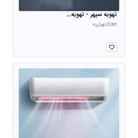
تهویه سپهر - تهویه...
Iran;تهران;0