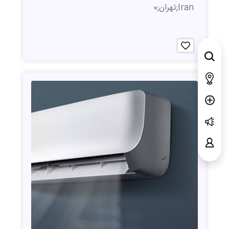
Iran;تهران;0