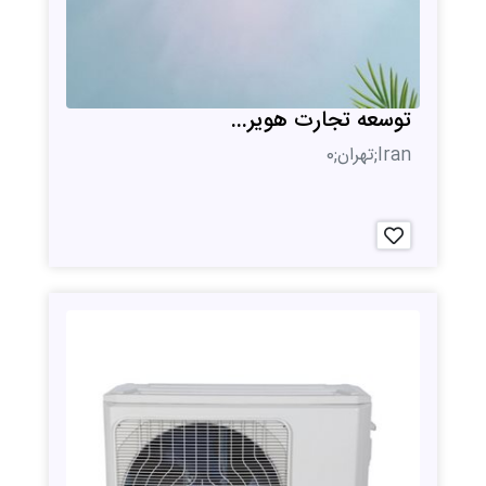
توسعه تجارت هویر...
Iran;تهران;0