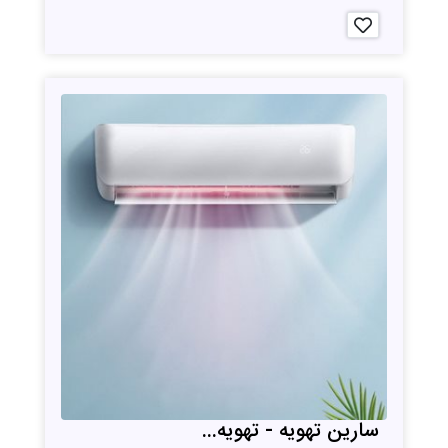
سارین تهویه - تهویه...