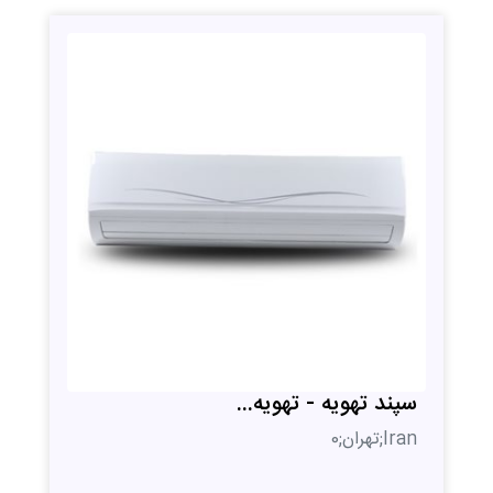
سپند تهویه - تهویه...
Iran;تهران;0