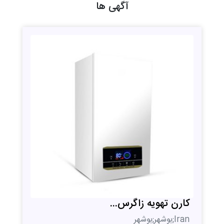
آگهی ها
کارن تهویه زاگرس...
Iran;بوشهر;بوشهر