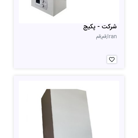
شرکت - پکیج
Iran;قم;قم