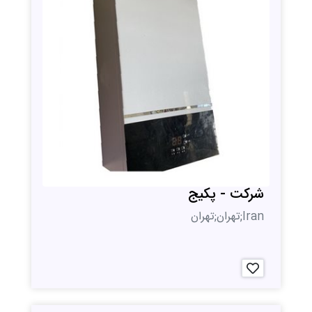
شرکت - پکیج
Iran;تهران;تهران