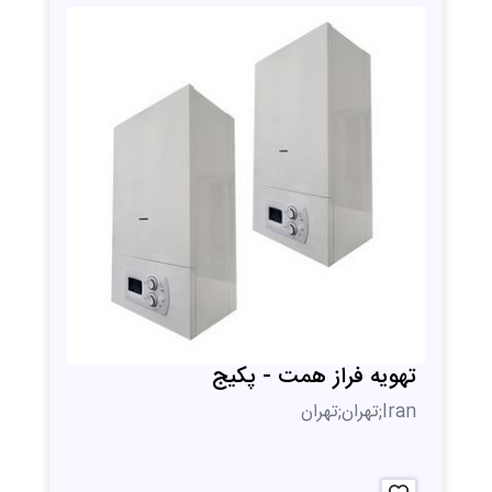
تهویه فراز همت - پکیج
Iran;تهران;تهران