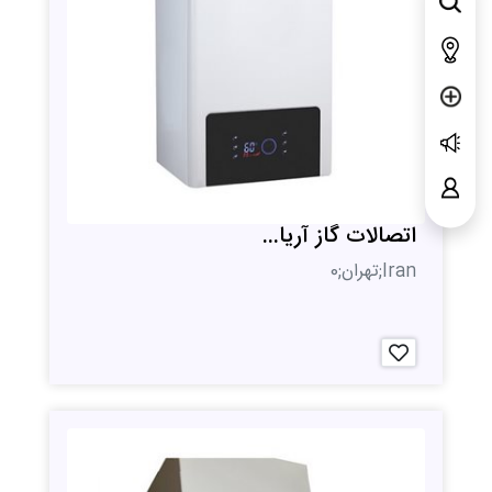
اتصالات گاز آریا...
Iran;تهران;0