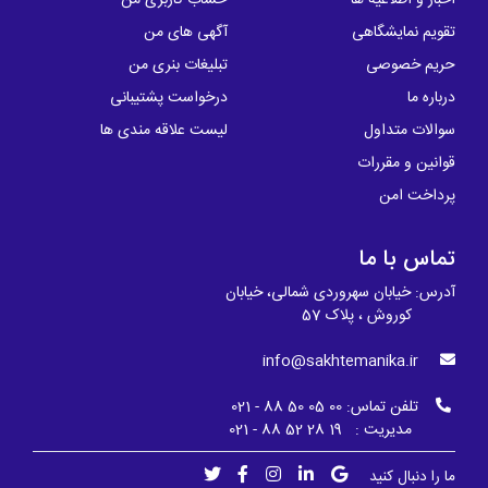
اخبار و اطلاعیه ها
حساب کاربری من
تقویم نمایشگاهی
آگهی های من
حریم خصوصی
تبلیغات بنری من
درباره ما
درخواست پشتیبانی
سوالات متداول
لیست علاقه مندی ها
قوانین و مقررات
پرداخت امن
تماس با ما
آدرس: خیابان سهروردی شمالی، خیابان
کوروش ، پلاک 57
info@sakhtemanika.ir
تلفن تماس:
00 05 50 88 - 021
مدیریت : 19 28 52 88 - 021
ما را دنبال کنید