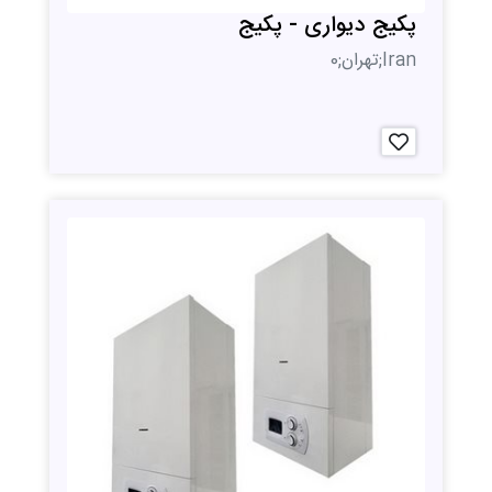
پکیج دیواری - پکیج
Iran;تهران;0