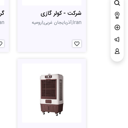
شرکت - کولر گازی
گر
Iran;آذربایجان غربی;ارومیه
Iran;ت