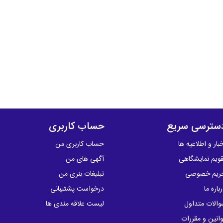
سترسی سریع
حساب کاربری
بار و اطلاعیه ها
حساب کاربری من
قویم نمایشگاهی
آگهی های من
ریم خصوصی
تبلیغات بنری من
باره ما
درخواست پشتیبانی
والات متداول
لیست علاقه مندی ها
وانین و مقررات