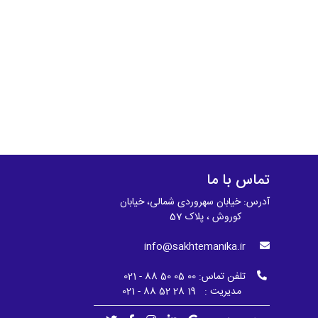
تماس با ما
آدرس: خیابان سهروردی شمالی، خیابان
کوروش ، پلاک 57
info@sakhtemanika.ir
تلفن تماس:
00 05 50 88 - 021
مدیریت : 19 28 52 88 - 021