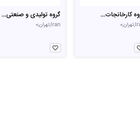
وه کارخانجات...
گروه تولیدی و صنعتی...
هران;0
Iran;تهران;0