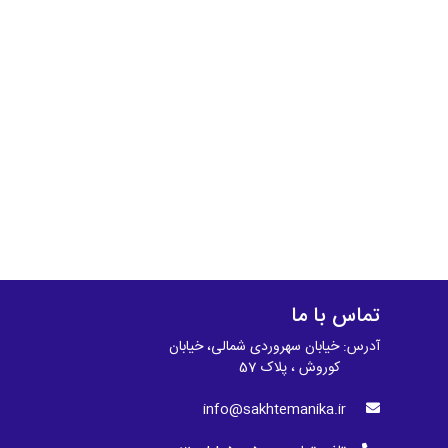
تماس با ما
آدرس: خیابان سهروردی شمالی، خیابان
کوروش ، پلاک 57
info@sakhtemanika.ir