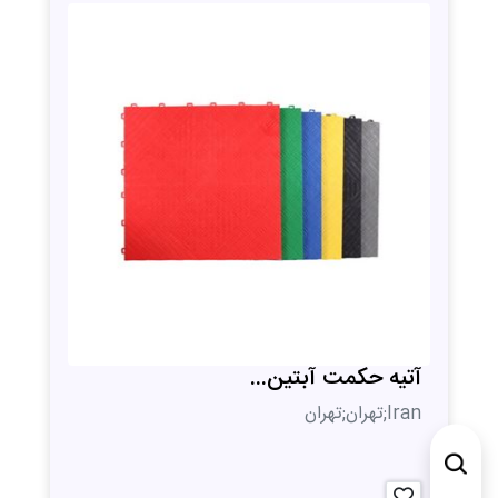
آتیه حکمت آبتین...
Iran;تهران;تهران