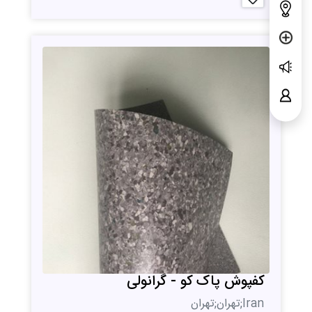
کفپوش پاک کو - گرانولی
Iran;تهران;تهران