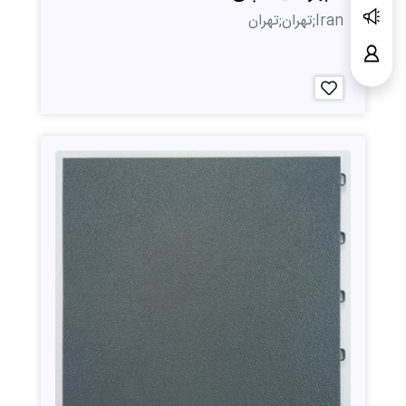
Iran;تهران;تهران