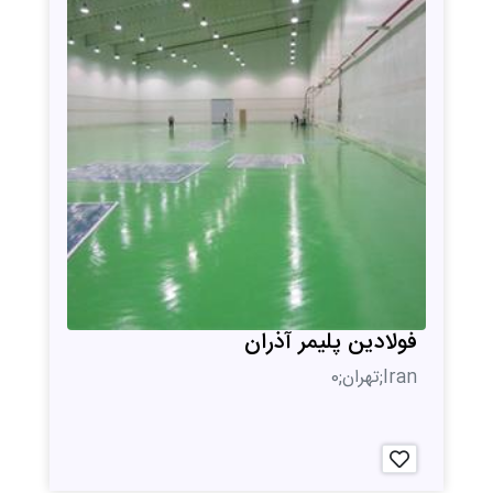
فولادین پلیمر آذران
Iran;تهران;0