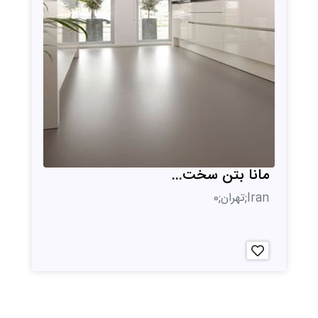
مانا بتن سخت...
Iran;تهران;0