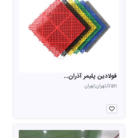
فولادین پلیمر آذران...
Iran;تهران;تهران