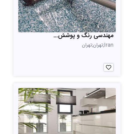
مهندسی رنگ و پوشش...
Iran;تهران;تهران