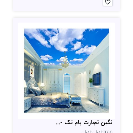
نگین تجارت بام تک -...
Iran;تهران;تهران