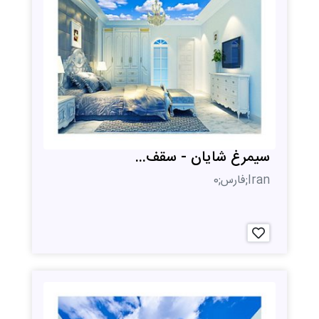
سیمرغ شایان - سقف...
Iran;فارس;0