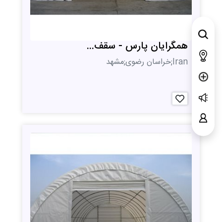
همگرایان پارس - سقف...
Iran;خراسان رضوی;مشهد