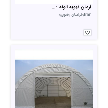
آرمان تهویه الوند -...
Iran;خراسان رضوی;0