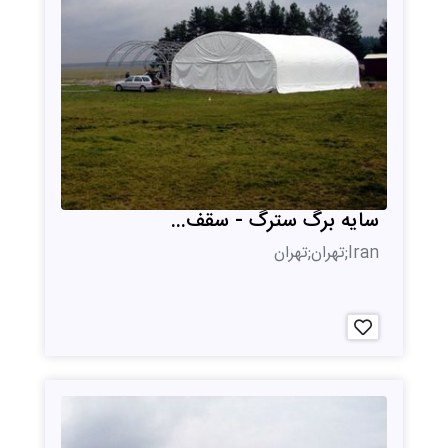
سایه برگ سترگ - سقف...
Iran;تهران;تهران