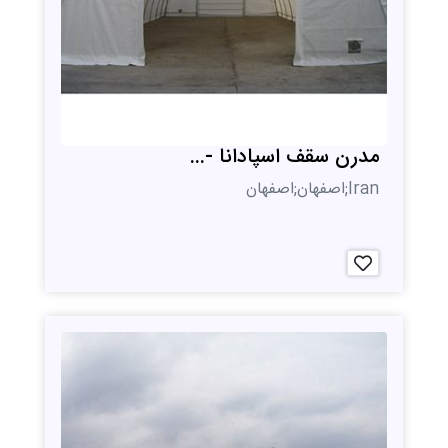
مدرن سقف اسپادانا -...
Iran;اصفهان;اصفهان