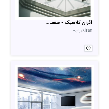
آذران کلاسیک - سقف...
Iran;تهران;0