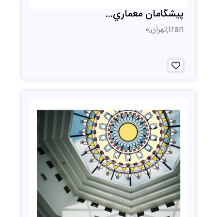
پيشگامان معماري...
Iran;تهران;0