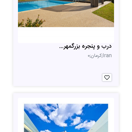
درب و پنجره بزرگمهر...
Iran;کرمان;0