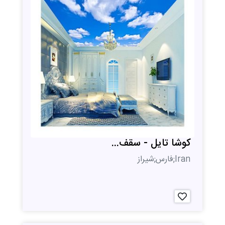
کوشا تایل - سقف...
Iran;فارس;شیراز