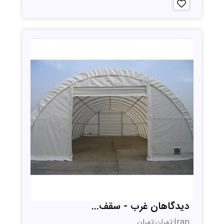
دیدگاهان غرب - سقف...
Iran;تهران;تهران