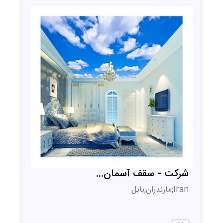
شرکت - سقف آسمان...
Iran;مازندران;بابل