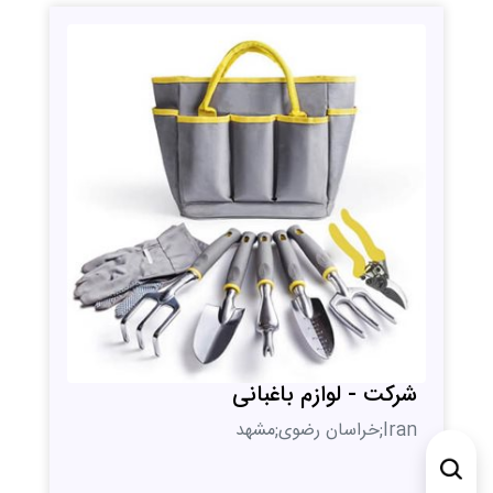
شرکت - لوازم باغبانی
Iran;خراسان رضوی;مشهد