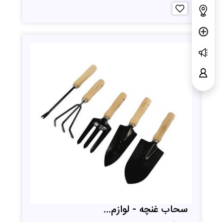
سحاب غنچه - لوازم...