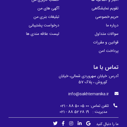
اخبار و اطلاعیه ها
حساب کاربری من
تقویم نمایشگاهی
آگهی های من
حریم خصوصی
تبلیغات بنری من
درباره ما
درخواست پشتیبانی
سوالات متداول
لیست علاقه مندی ها
قوانین و مقررات
پرداخت امن
تماس با ما
آدرس: خیابان سهروردی شمالی، خیابان
کوروش ، پلاک 57
info@sakhtemanika.ir
تلفن تماس:
00 05 50 88 - 021
مدیریت : 19 28 52 88 - 021
ما را دنبال کنید