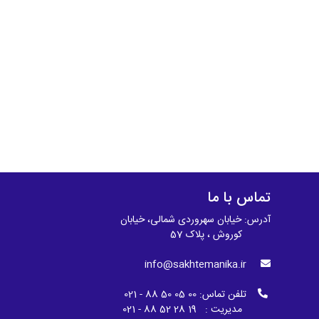
تماس با ما
آدرس: خیابان سهروردی شمالی، خیابان
کوروش ، پلاک 57
info@sakhtemanika.ir
تلفن تماس:
00 05 50 88 - 021
مدیریت : 19 28 52 88 - 021