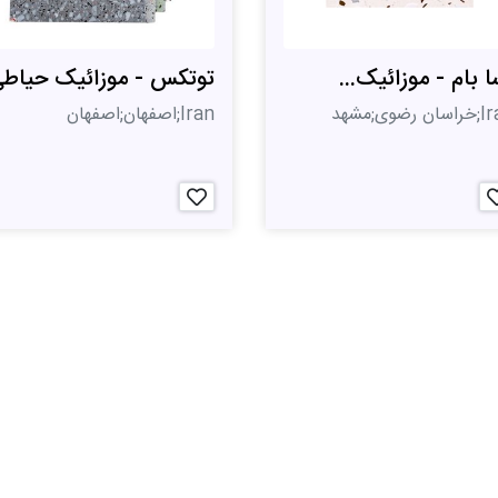
ا بام - موزائیک...
توتکس - موزائیک حیاط
 رضوی;مشهد
Iran;اصفهان;اصفهان