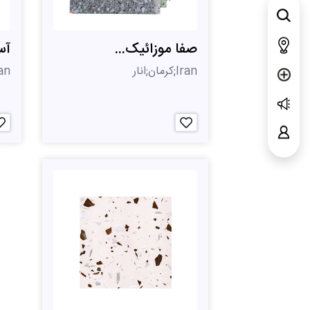
صفا موزائیک...
آس
Iran;کرمان;انار
Iran;خراسان