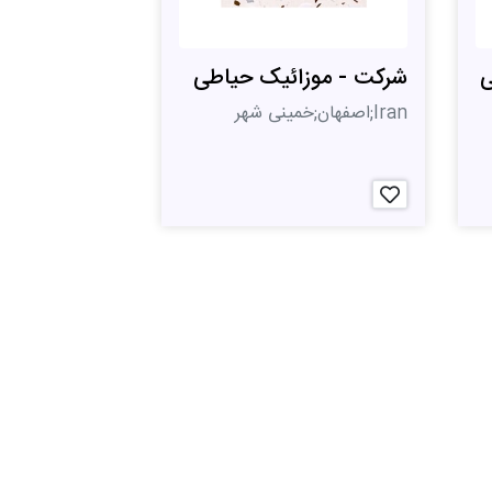
ی
شرکت - موزائیک حیاطی
Iran;اصفهان;خمینی شهر