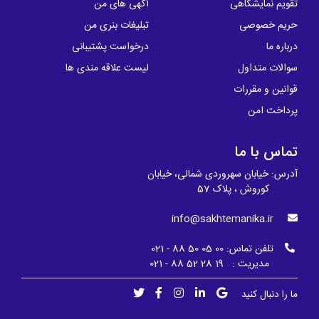
تقویم نمایشگاهی
آگهی های من
حریم خصوصی
تبلیغات بنری من
درباره ما
درخواست پشتیبانی
سوالات متداول
لیست علاقه مندی ها
قوانین و مقررات
پرداخت امن
تماس با ما
آدرس: خیابان سهروردی شمالی، خیابان
کوروش ، پلاک 57
info@sakhtemanika.ir
تلفن تماس:
00 05 50 88 - 021
مدیریت : 19 28 52 88 - 021
ما را دنبال کنید