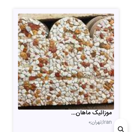
موزائیک ماهان...
Iran;تهران;0