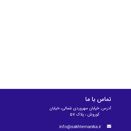
تماس با ما
آدرس: خیابان سهروردی شمالی، خیابان
کوروش ، پلاک 57
info@sakhtemanika.ir