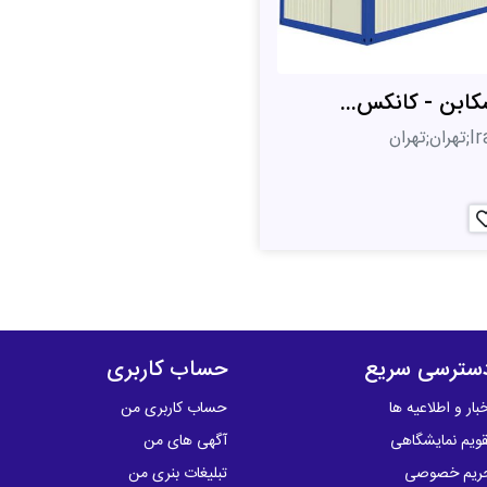
کابن - کانکس...
ان;تهران
سترسی سریع
حساب کاربری
بار و اطلاعیه ها
حساب کاربری من
قویم نمایشگاهی
آگهی های من
ریم خصوصی
تبلیغات بنری من