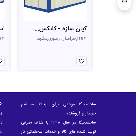
کیان سازه - کانکس...
اس
Iran;خراسان رضوی;مشهد
Iran;تهر
د
ساختمانیکا مرجعی برای ارتباط مستقیم
خریدار و فروشنده
اخ
ساختمانیکا در سال 1398 با هدف معرفی
ت
تولید کننده های کالا و خدمات ساختمانی کار
ح