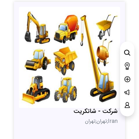
شرکت - شاتکریت
Iran;تهران;تهران