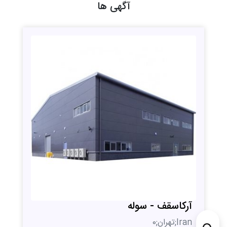
آگهی ها
آرکاسقف - سوله
Iran;تهران;0