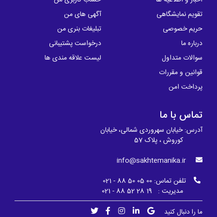
اخبار و اطلاعیه ها
حساب کاربری من
تقویم نمایشگاهی
آگهی های من
حریم خصوصی
تبلیغات بنری من
درباره ما
درخواست پشتیبانی
سوالات متداول
لیست علاقه مندی ها
قوانین و مقررات
پرداخت امن
تماس با ما
آدرس: خیابان سهروردی شمالی، خیابان
کوروش ، پلاک 57
info@sakhtemanika.ir
تلفن تماس:
00 05 50 88 - 021
مدیریت : 19 28 52 88 - 021
ما را دنبال کنید