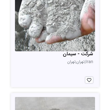
شرکت - سیمان
Iran;تهران;تهران