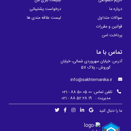
حریم خصوصی
تبلیغات بنری من
درباره ما
درخواست پشتیبانی
سوالات متداول
لیست علاقه مندی ها
قوانین و مقررات
پرداخت امن
تماس با ما
آدرس: خیابان سهروردی شمالی، خیابان
کوروش ، پلاک 57
info@sakhtemanika.ir
تلفن تماس:
00 05 50 88 - 021
مدیریت : 19 28 52 88 - 021
ما را دنبال کنید