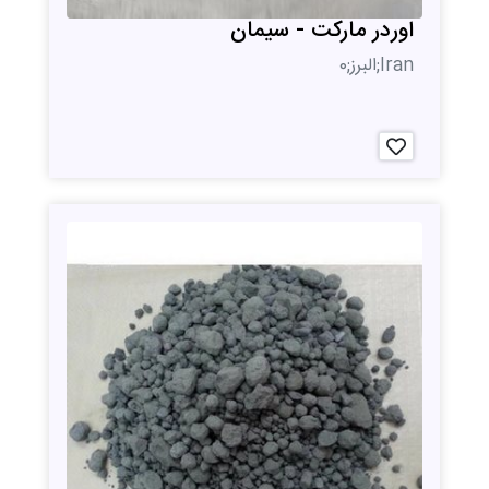
اوردر مارکت - سیمان
Iran;البرز;0