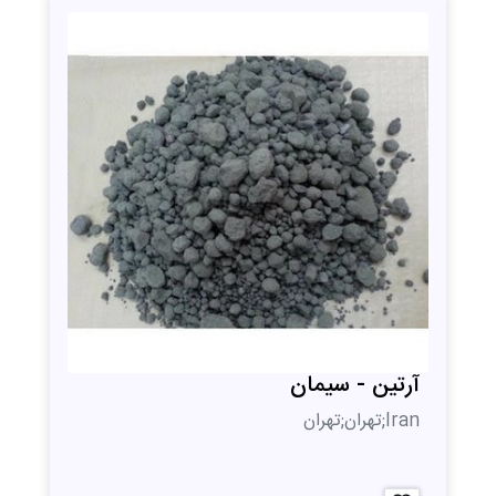
آرتین - سیمان
Iran;تهران;تهران