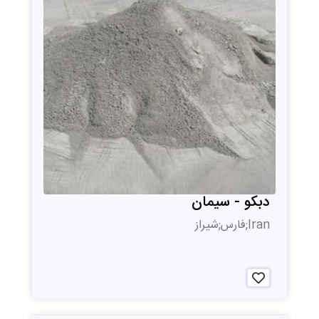
دبکو - سیمان
Iran;فارس;شیراز