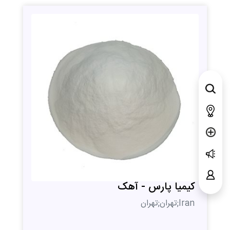
کیمیا پارس - آهک
Iran;تهران;تهران