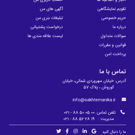
اخبار و اطلاعیه ها
حساب کاربری من
تقویم نمایشگاهی
آگهی های من
حریم خصوصی
تبلیغات بنری من
درباره ما
درخواست پشتیبانی
سوالات متداول
لیست علاقه مندی ها
قوانین و مقررات
پرداخت امن
تماس با ما
آدرس: خیابان سهروردی شمالی، خیابان
کوروش ، پلاک 57
info@sakhtemanika.ir
تلفن تماس:
00 05 50 88 - 021
مدیریت : 19 28 52 88 - 021
ما را دنبال کنید