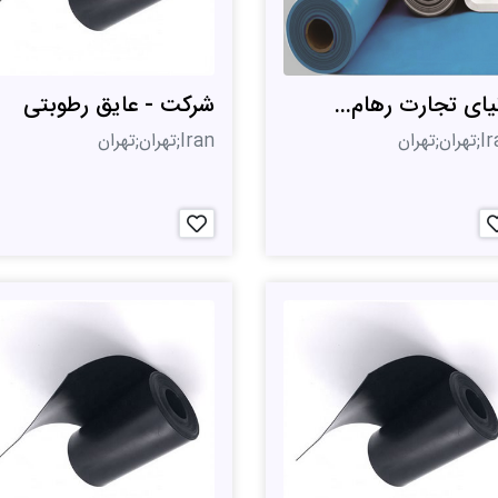
یای تجارت رهام...
شرکت - عایق رطوبتی
ان;تهران
Iran;تهران;تهران