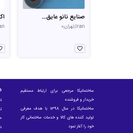
صنایع نانو عایق...
اک
Iran;تهران;0
Iran;تهر
د
ساختمانیکا مرجعی برای ارتباط مستقیم
خریدار و فروشنده
اخ
ساختمانیکا در سال 1398 با هدف معرفی
ت
تولید کننده های کالا و خدمات ساختمانی کار
ح
خود را آغاز نمود
در