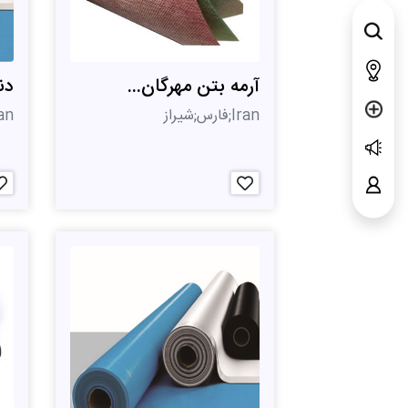
آرمه بتن مهرگان...
دن
Iran;فارس;شیراز
Iran;تهر