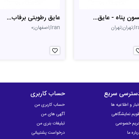
سون پناه - عایق...
عایق رطوبتی برفاب...
ان;تهران
Iran;اصفهان;0
سترسی سریع
حساب کاربری
بار و اطلاعیه ها
حساب کاربری من
قویم نمایشگاهی
آگهی های من
ریم خصوصی
تبلیغات بنری من
باره ما
درخواست پشتیبانی