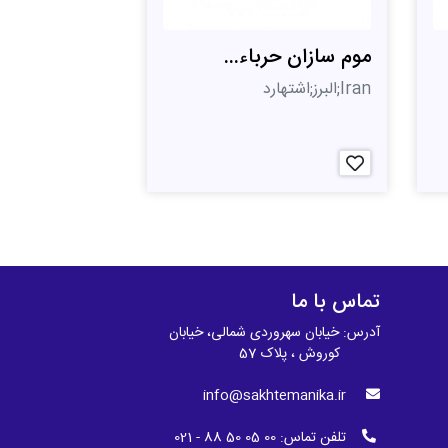
موم سازان حرباء...
Iran;البرز;اشتهارد
تماس با ما
آدرس: خیابان سهروردی شمالی، خیابان
کوروش ، پلاک 57
info@sakhtemanika.ir
تلفن تماس:
00 05 50 88 - 021