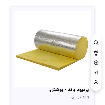
پرمیوم باند - پوشش...
Iran;تهران;0